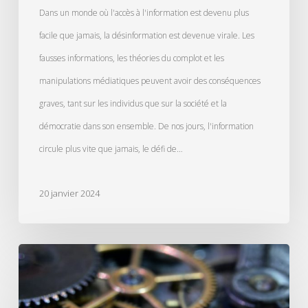
Dans un monde où l'accès à l'information est devenu plus
facile que jamais, la désinformation est devenue virale. Les
fausses informations, les théories du complot et les
manipulations médiatiques peuvent avoir des conséquences
graves, tant sur les individus que sur la société et la
démocratie dans son ensemble. De nos jours, l'information
circule plus vite que jamais, le défi de…
20 janvier 2024
L’agilité
en
entreprise