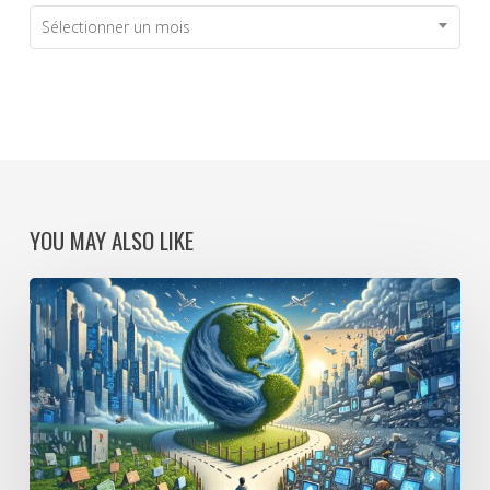
Archives
Sélectionner un mois
YOU MAY ALSO LIKE
Digital
detox,
vraiment
?