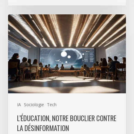
L’éducation,
notre
bouclier
contre
la
désinformation
IA
Sociologie
Tech
L’ÉDUCATION, NOTRE BOUCLIER CONTRE
LA DÉSINFORMATION