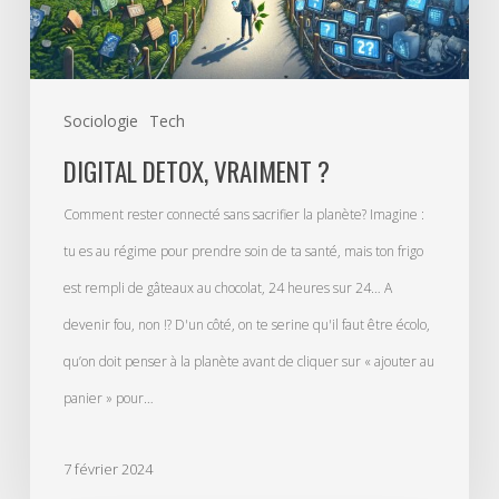
Sociologie
Tech
DIGITAL DETOX, VRAIMENT ?
Comment rester connecté sans sacrifier la planète? Imagine :
tu es au régime pour prendre soin de ta santé, mais ton frigo
est rempli de gâteaux au chocolat, 24 heures sur 24… A
devenir fou, non !? D'un côté, on te serine qu'il faut être écolo,
qu’on doit penser à la planète avant de cliquer sur « ajouter au
panier » pour…
7 février 2024