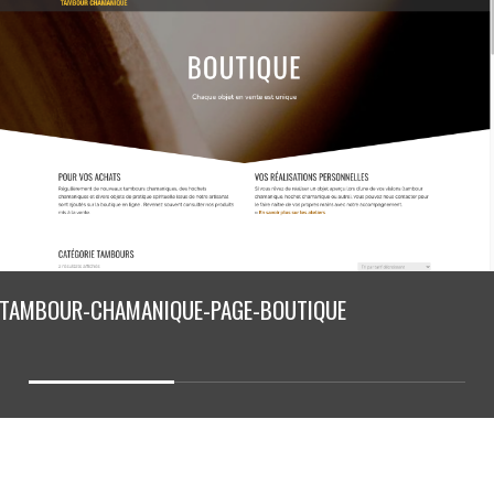
AMBOUR-CHAMANIQUE-PAGE-BOUTIQUE
Slide
2
of