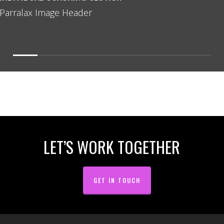
Parallax Image Header
Slide
2
of
8
LET’S WORK TOGETHER
GET IN TOUCH