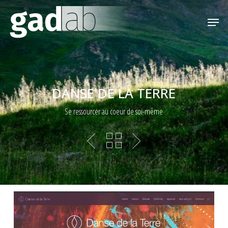
Skip
Menu
Men
to
main
content
DANSE DE LA TERRE
Se ressourcer au coeur de soi-même